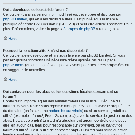
Qui a développé ce logiciel de forum ?
Ce logiciel (dans sa version non modifiée) est développé et distribué par
phpBB Limited
, qui en a les droits d’auteur. Il est publié sous la licence
publique générale GNU version 2 (GPL-2.0) et peut être diffusé librement. Pour
plus d’informations, visitez la page «
À propos de phpBB
» (en anglais).
Haut
Pourquoi la fonctionnalité X n’est pas disponible ?
Ce logiciel a été développé et mis sous licence par phpBB Limited. Si vous
pensez qu’une fonctionnalité nécessite d’être ajoutée, visitez la page
phpBB Ideas
(en anglais) où vous pouvez voter pour des idées proposées ou
en suggérer de nouvelles.
Haut
Qui contacter pour les abus ou les questions légales concernant ce
forum ?
Contactez n’importe lequel des administrateurs de la liste « L’équipe du
forum ». Si vous restez sans réponse alors prenez contact avec le propriétaire
du domaine (en faisant une
recherche sur whois
) ou si un service gratuit est
utilisé (exemple : Yahoo!, Free, f2s.com, etc.), avec le service de gestion ou des
abus. Notez que phpBB Limited
n’a absolument aucun contrôle
et ne peut
être, en aucun cas, tenu pour responsable sur
comment
,
où
ou
par qui
ce
forum est utilisé. Il est inutile de contacter phpBB Limited pour toute question