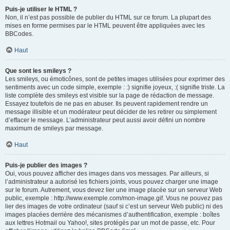
Puis-je utiliser le HTML ?
Non, il n’est pas possible de publier du HTML sur ce forum. La plupart des
mises en forme permises par le HTML peuvent être appliquées avec les
BBCodes.
Haut
Que sont les smileys ?
Les smileys, ou émoticônes, sont de petites images utilisées pour exprimer des
sentiments avec un code simple, exemple : :) signifie joyeux, :( signifie triste. La
liste complète des smileys est visible sur la page de rédaction de message.
Essayez toutefois de ne pas en abuser. Ils peuvent rapidement rendre un
message illisible et un modérateur peut décider de les retirer ou simplement
d’effacer le message. L’administrateur peut aussi avoir défini un nombre
maximum de smileys par message.
Haut
Puis-je publier des images ?
Oui, vous pouvez afficher des images dans vos messages. Par ailleurs, si
l’administrateur a autorisé les fichiers joints, vous pouvez charger une image
sur le forum. Autrement, vous devez lier une image placée sur un serveur Web
public, exemple : http://www.exemple.com/mon-image.gif. Vous ne pouvez pas
lier des images de votre ordinateur (sauf si c’est un serveur Web public) ni des
images placées derrière des mécanismes d’authentification, exemple : boîtes
aux lettres Hotmail ou Yahoo!, sites protégés par un mot de passe, etc. Pour