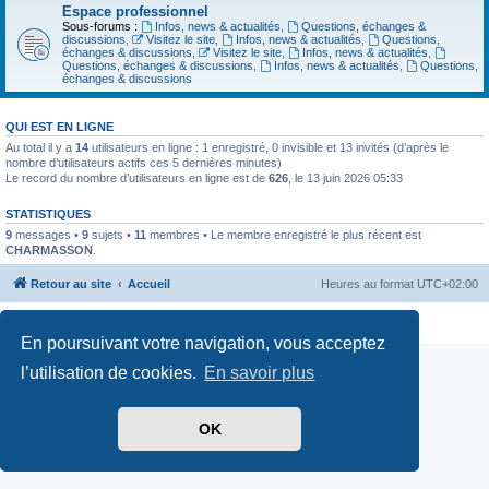
Espace professionnel
Sous-forums :
Infos, news & actualités
,
Questions, échanges &
discussions
,
Visitez le site
,
Infos, news & actualités
,
Questions,
échanges & discussions
,
Visitez le site
,
Infos, news & actualités
,
Questions, échanges & discussions
,
Infos, news & actualités
,
Questions,
échanges & discussions
QUI EST EN LIGNE
Au total il y a
14
utilisateurs en ligne : 1 enregistré, 0 invisible et 13 invités (d’après le
nombre d’utilisateurs actifs ces 5 dernières minutes)
Le record du nombre d’utilisateurs en ligne est de
626
, le 13 juin 2026 05:33
STATISTIQUES
9
messages •
9
sujets •
11
membres • Le membre enregistré le plus récent est
CHARMASSON
.
Retour au site
Accueil
Heures au format
UTC+02:00
Confidentialité
|
Conditions
En poursuivant votre navigation, vous acceptez
l’utilisation de cookies.
En savoir plus
OK