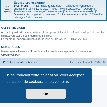
Espace professionnel
Sous-forums :
Infos, news & actualités
,
Questions, échanges &
discussions
,
Visitez le site
,
Infos, news & actualités
,
Questions,
échanges & discussions
,
Visitez le site
,
Infos, news & actualités
,
Questions, échanges & discussions
,
Infos, news & actualités
,
Questions,
échanges & discussions
QUI EST EN LIGNE
Au total il y a
8
utilisateurs en ligne : 1 enregistré, 0 invisible et 7 invités (d’après le nombre
d’utilisateurs actifs ces 5 dernières minutes)
Le record du nombre d’utilisateurs en ligne est de
626
, le 13 juin 2026 05:33
STATISTIQUES
9
messages •
9
sujets •
11
membres • Le membre enregistré le plus récent est
CHARMASSON
.
Retour au site
Accueil
Heures au format
UTC+02:00
Confidentialité
|
Conditions
En poursuivant votre navigation, vous acceptez
l’utilisation de cookies.
En savoir plus
OK