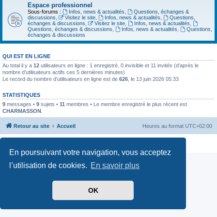
Espace professionnel
Sous-forums :
Infos, news & actualités
,
Questions, échanges &
discussions
,
Visitez le site
,
Infos, news & actualités
,
Questions,
échanges & discussions
,
Visitez le site
,
Infos, news & actualités
,
Questions, échanges & discussions
,
Infos, news & actualités
,
Questions,
échanges & discussions
QUI EST EN LIGNE
Au total il y a
12
utilisateurs en ligne : 1 enregistré, 0 invisible et 11 invités (d’après le
nombre d’utilisateurs actifs ces 5 dernières minutes)
Le record du nombre d’utilisateurs en ligne est de
626
, le 13 juin 2026 05:33
STATISTIQUES
9
messages •
9
sujets •
11
membres • Le membre enregistré le plus récent est
CHARMASSON
.
Retour au site
Accueil
Heures au format
UTC+02:00
Confidentialité
|
Conditions
En poursuivant votre navigation, vous acceptez
l’utilisation de cookies.
En savoir plus
OK