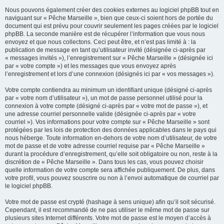
Nous pouvons également créer des cookies externes au logiciel phpBB tout en
naviguant sur « Pêche Marseille », bien que ceux-ci soient hors de portée du
document qui est prévu pour couvrir seulement les pages créées par le logiciel
phpBB. La seconde manière est de récupérer l’information que vous nous
envoyez et que nous collectons. Ceci peut être, et n’est pas limité à : la
publication de message en tant qu’utilisateur invité (désignée ci-après par
« messages invités »), l’enregistrement sur « Pêche Marseille » (désignée ici
par « votre compte ») et les messages que vous envoyez après
l’enregistrement et lors d’une connexion (désignés ici par « vos messages »).
Votre compte contiendra au minimum un identifiant unique (désigné ci-après
par « votre nom d’utilisateur »), un mot de passe personnel utilisé pour la
connexion à votre compte (désigné ci-après par « votre mot de passe »), et
une adresse courriel personnelle valide (désignée ci-après par « votre
courriel »). Vos informations pour votre compte sur « Pêche Marseille » sont
protégées par les lois de protection des données applicables dans le pays qui
nous héberge. Toute information en-dehors de votre nom d’utilisateur, de votre
mot de passe et de votre adresse courriel requise par « Pêche Marseille »
durant la procédure d’enregistrement, qu’elle soit obligatoire ou non, reste à la
discrétion de « Pêche Marseille ». Dans tous les cas, vous pouvez choisir
quelle information de votre compte sera affichée publiquement. De plus, dans
votre profil, vous pouvez souscrire ou non à l’envoi automatique de courriel par
le logiciel phpBB.
Votre mot de passe est crypté (hashage à sens unique) afin qu’il soit sécurisé.
Cependant, il est recommandé de ne pas utiliser le même mot de passe sur
plusieurs sites Internet différents. Votre mot de passe est le moyen d’accès à