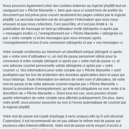
Nous pouvons également créer des cookies externes au logiciel phpBB tout en
naviguant sur « Pêche Marseille », bien que ceux-ci soient hors de portée du
document qui est prévu pour couvrir seulement les pages créées par le logiciel
phpBB. La seconde manière est de récupérer l’information que vous nous
envoyez et que nous collectons. Ceci peut être, et n’est pas limité à : la
publication de message en tant qu’utilisateur invité (désignée ci-après par
« messages invités »), l’enregistrement sur « Pêche Marseille » (désignée ici
par « votre compte ») et les messages que vous envoyez après
l’enregistrement et lors d’une connexion (désignés ici par « vos messages »).
Votre compte contiendra au minimum un identifiant unique (désigné ci-après
par « votre nom d’utilisateur »), un mot de passe personnel utilisé pour la
connexion à votre compte (désigné ci-après par « votre mot de passe »), et
une adresse courriel personnelle valide (désignée ci-après par « votre
courriel »). Vos informations pour votre compte sur « Pêche Marseille » sont
protégées par les lois de protection des données applicables dans le pays qui
nous héberge. Toute information en-dehors de votre nom d’utilisateur, de votre
mot de passe et de votre adresse courriel requise par « Pêche Marseille »
durant la procédure d’enregistrement, qu’elle soit obligatoire ou non, reste à la
discrétion de « Pêche Marseille ». Dans tous les cas, vous pouvez choisir
quelle information de votre compte sera affichée publiquement. De plus, dans
votre profil, vous pouvez souscrire ou non à l’envoi automatique de courriel par
le logiciel phpBB.
Votre mot de passe est crypté (hashage à sens unique) afin qu’il soit sécurisé.
Cependant, il est recommandé de ne pas utiliser le même mot de passe sur
plusieurs sites Internet différents. Votre mot de passe est le moyen d’accès à