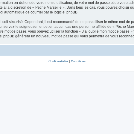
mation en-dehors de votre nom d’utilisateur, de votre mot de passe et de votre adr
ste à la discrétion de « Pêche Marseille ». Dans tous les cas, vous pouvez choisir 
voi automatique de courriel par le logiciel phpBB.
l soit sécurisé. Cependant, il est recommandé de ne pas utiliser le même mot de pas
conservez-le soigneusement et en aucun cas une personne affiliée de « Pêche Marse
re mot de passe, vous pouvez utiliser la fonction « J’ai oublié mon mot de passe 
logiciel phpBB générera un nouveau mot de passe qui vous permettra de vous reconnec
Confidentialité
|
Conditions