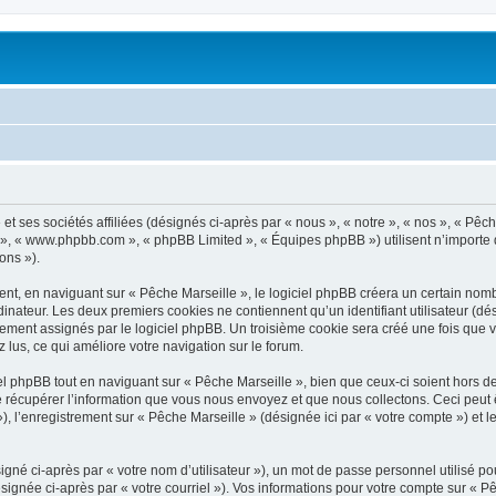
t ses sociétés affiliées (désignés ci-après par « nous », « notre », « nos », « Pêch
pBB », « www.phpbb.com », « phpBB Limited », « Équipes phpBB ») utilisent n’importe
ons »).
t, en naviguant sur « Pêche Marseille », le logiciel phpBB créera un certain nombre
inateur. Les deux premiers cookies ne contiennent qu’un identifiant utilisateur (dési
uement assignés par le logiciel phpBB. Un troisième cookie sera créé une fois que v
z lus, ce qui améliore votre navigation sur le forum.
 phpBB tout en naviguant sur « Pêche Marseille », bien que ceux-ci soient hors d
écupérer l’information que vous nous envoyez et que nous collectons. Ceci peut êtr
 »), l’enregistrement sur « Pêche Marseille » (désignée ici par « votre compte ») e
gné ci-après par « votre nom d’utilisateur »), un mot de passe personnel utilisé po
signée ci-après par « votre courriel »). Vos informations pour votre compte sur « Pê