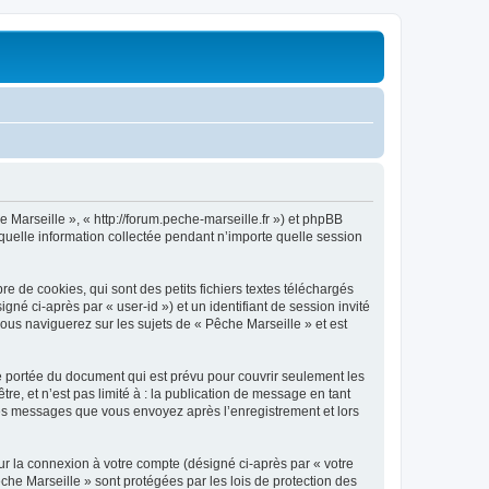
e Marseille », « http://forum.peche-marseille.fr ») et phpBB
 quelle information collectée pendant n’importe quelle session
 de cookies, qui sont des petits fichiers textes téléchargés
gné ci-après par « user-id ») et un identifiant de session invité
ous naviguerez sur les sujets de « Pêche Marseille » et est
e portée du document qui est prévu pour couvrir seulement les
e, et n’est pas limité à : la publication de message en tant
t les messages que vous envoyez après l’enregistrement et lors
ur la connexion à votre compte (désigné ci-après par « votre
che Marseille » sont protégées par les lois de protection des