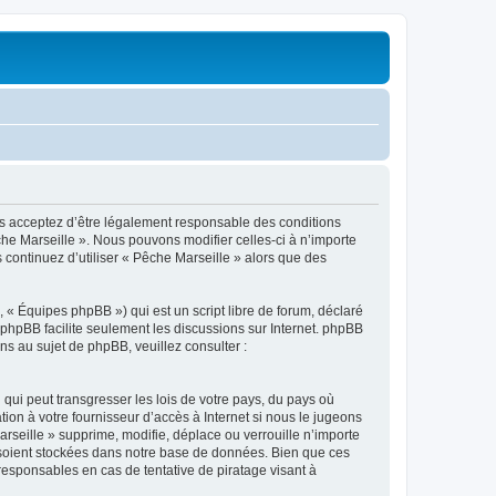
ous acceptez d’être légalement responsable des conditions
che Marseille ». Nous pouvons modifier celles-ci à n’importe
 continuez d’utiliser « Pêche Marseille » alors que des
 « Équipes phpBB ») qui est un script libre de forum, déclaré
l phpBB facilite seulement les discussions sur Internet. phpBB
 au sujet de phpBB, veuillez consulter :
qui peut transgresser les lois de votre pays, du pays où
ion à votre fournisseur d’accès à Internet si nous le jugeons
seille » supprime, modifie, déplace ou verrouille n’importe
 soient stockées dans notre base de données. Bien que ces
responsables en cas de tentative de piratage visant à