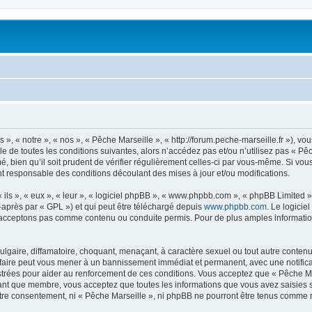
», « notre », « nos », « Pêche Marseille », « http://forum.peche-marseille.fr »), v
 de toutes les conditions suivantes, alors n’accédez pas et/ou n’utilisez pas « Pê
 bien qu’il soit prudent de vérifier régulièrement celles-ci par vous-même. Si vous
t responsable des conditions découlant des mises à jour et/ou modifications.
ls », « eux », « leur », « logiciel phpBB », « www.phpbb.com », « phpBB Limited »,
-après par « GPL ») et qui peut être téléchargé depuis
www.phpbb.com
. Le logicie
acceptons pas comme contenu ou conduite permis. Pour de plus amples informations
lgaire, diffamatoire, choquant, menaçant, à caractère sexuel ou tout autre contenu 
 faire peut vous mener à un bannissement immédiat et permanent, avec une notificat
trées pour aider au renforcement de ces conditions. Vous acceptez que « Pêche Mar
tant que membre, vous acceptez que toutes les informations que vous avez saisies
votre consentement, ni « Pêche Marseille », ni phpBB ne pourront être tenus comme 