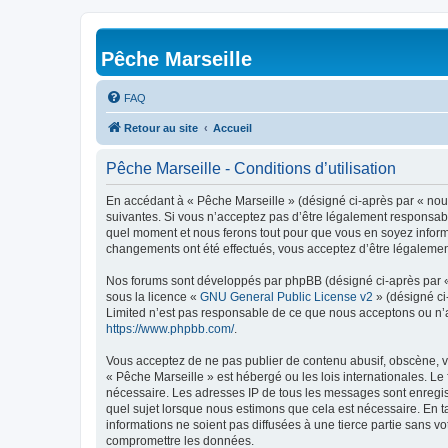
Pêche Marseille
FAQ
Retour au site
Accueil
Pêche Marseille - Conditions d’utilisation
En accédant à « Pêche Marseille » (désigné ci-après par « nous 
suivantes. Si vous n’acceptez pas d’être légalement responsable
quel moment et nous ferons tout pour que vous en soyez informé,
changements ont été effectués, vous acceptez d’être légalemen
Nos forums sont développés par phpBB (désigné ci-après par « i
sous la licence «
GNU General Public License v2
» (désigné ci
Limited n’est pas responsable de ce que nous acceptons ou n’
https://www.phpbb.com/
.
Vous acceptez de ne pas publier de contenu abusif, obscène, vu
« Pêche Marseille » est hébergé ou les lois internationales. Le
nécessaire. Les adresses IP de tous les messages sont enregis
quel sujet lorsque nous estimons que cela est nécessaire. En 
informations ne soient pas diffusées à une tierce partie sans 
compromettre les données.