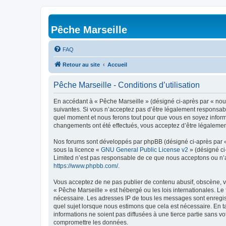
Pêche Marseille
FAQ
Retour au site
Accueil
Pêche Marseille - Conditions d’utilisation
En accédant à « Pêche Marseille » (désigné ci-après par « nous 
suivantes. Si vous n’acceptez pas d’être légalement responsable
quel moment et nous ferons tout pour que vous en soyez informé,
changements ont été effectués, vous acceptez d’être légalemen
Nos forums sont développés par phpBB (désigné ci-après par « i
sous la licence «
GNU General Public License v2
» (désigné ci
Limited n’est pas responsable de ce que nous acceptons ou n’
https://www.phpbb.com/
.
Vous acceptez de ne pas publier de contenu abusif, obscène, vu
« Pêche Marseille » est hébergé ou les lois internationales. Le
nécessaire. Les adresses IP de tous les messages sont enregis
quel sujet lorsque nous estimons que cela est nécessaire. En 
informations ne soient pas diffusées à une tierce partie sans 
compromettre les données.