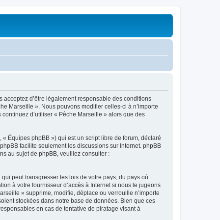
ous acceptez d’être légalement responsable des conditions
che Marseille ». Nous pouvons modifier celles-ci à n’importe
 continuez d’utiliser « Pêche Marseille » alors que des
 « Équipes phpBB ») qui est un script libre de forum, déclaré
l phpBB facilite seulement les discussions sur Internet. phpBB
 au sujet de phpBB, veuillez consulter :
qui peut transgresser les lois de votre pays, du pays où
ion à votre fournisseur d’accès à Internet si nous le jugeons
seille » supprime, modifie, déplace ou verrouille n’importe
 soient stockées dans notre base de données. Bien que ces
responsables en cas de tentative de piratage visant à