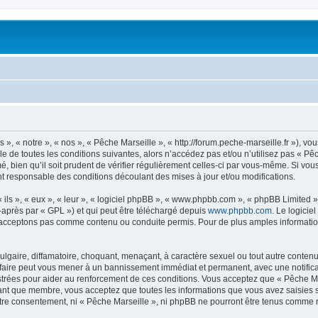
», « notre », « nos », « Pêche Marseille », « http://forum.peche-marseille.fr »), v
 de toutes les conditions suivantes, alors n’accédez pas et/ou n’utilisez pas « Pê
 bien qu’il soit prudent de vérifier régulièrement celles-ci par vous-même. Si vous
t responsable des conditions découlant des mises à jour et/ou modifications.
ls », « eux », « leur », « logiciel phpBB », « www.phpbb.com », « phpBB Limited »,
-après par « GPL ») et qui peut être téléchargé depuis
www.phpbb.com
. Le logicie
acceptons pas comme contenu ou conduite permis. Pour de plus amples informations
lgaire, diffamatoire, choquant, menaçant, à caractère sexuel ou tout autre contenu 
 faire peut vous mener à un bannissement immédiat et permanent, avec une notificat
trées pour aider au renforcement de ces conditions. Vous acceptez que « Pêche Mar
tant que membre, vous acceptez que toutes les informations que vous avez saisies
votre consentement, ni « Pêche Marseille », ni phpBB ne pourront être tenus comme 