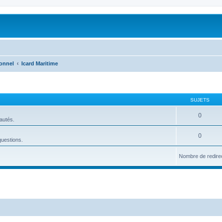
onnel
Icard Maritime
SUJETS
0
eautés.
0
questions.
Nombre de redire