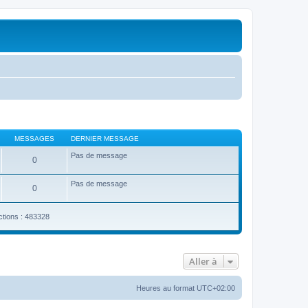
MESSAGES
DERNIER MESSAGE
Pas de message
0
Pas de message
0
ctions : 483328
Aller à
Heures au format
UTC+02:00