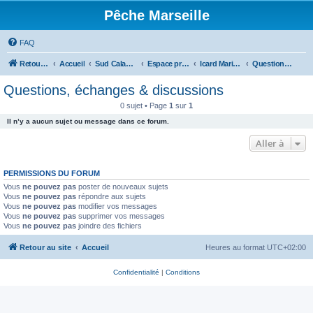
Pêche Marseille
FAQ
Retour au site
Accueil
Sud Calanques
Espace professionnel
Icard Maritime
Questions, échanges & discussions
Questions, échanges & discussions
0 sujet • Page
1
sur
1
Il n’y a aucun sujet ou message dans ce forum.
Aller à
PERMISSIONS DU FORUM
Vous
ne pouvez pas
poster de nouveaux sujets
Vous
ne pouvez pas
répondre aux sujets
Vous
ne pouvez pas
modifier vos messages
Vous
ne pouvez pas
supprimer vos messages
Vous
ne pouvez pas
joindre des fichiers
Retour au site
Accueil
Heures au format
UTC+02:00
Confidentialité
|
Conditions