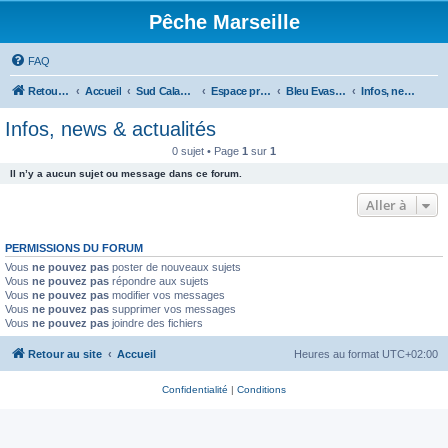
Pêche Marseille
FAQ
Retour au site
Accueil
Sud Calanques
Espace professionnel
Bleu Evasion
Infos, news & actualités
Infos, news & actualités
0 sujet • Page
1
sur
1
Il n’y a aucun sujet ou message dans ce forum.
Aller à
PERMISSIONS DU FORUM
Vous
ne pouvez pas
poster de nouveaux sujets
Vous
ne pouvez pas
répondre aux sujets
Vous
ne pouvez pas
modifier vos messages
Vous
ne pouvez pas
supprimer vos messages
Vous
ne pouvez pas
joindre des fichiers
Retour au site
Accueil
Heures au format
UTC+02:00
Confidentialité
|
Conditions