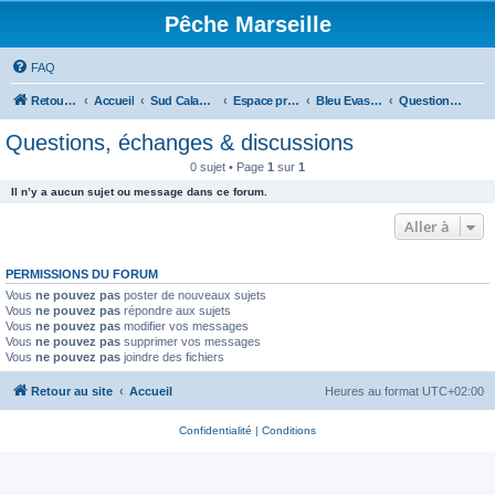
Pêche Marseille
FAQ
Retour au site
Accueil
Sud Calanques
Espace professionnel
Bleu Evasion
Questions, échanges & discussions
Questions, échanges & discussions
0 sujet • Page
1
sur
1
Il n’y a aucun sujet ou message dans ce forum.
Aller à
PERMISSIONS DU FORUM
Vous
ne pouvez pas
poster de nouveaux sujets
Vous
ne pouvez pas
répondre aux sujets
Vous
ne pouvez pas
modifier vos messages
Vous
ne pouvez pas
supprimer vos messages
Vous
ne pouvez pas
joindre des fichiers
Retour au site
Accueil
Heures au format
UTC+02:00
Confidentialité
|
Conditions