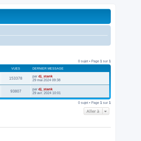
0 sujet • Page
1
sur
1
VUES
DERNIER MESSAGE
par
dj_stank
153378
29 mai 2024 09:38
par
dj_stank
93807
29 avr. 2024 10:01
0 sujet • Page
1
sur
1
Aller à