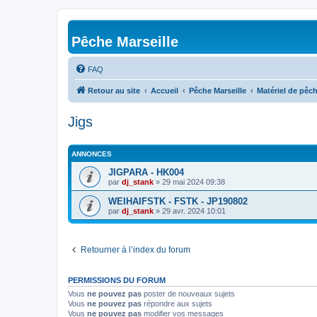
Pêche Marseille
FAQ
Retour au site
Accueil
Pêche Marseille
Matériel de pêc
Jigs
ANNONCES
JIGPARA - HK004
par
dj_stank
»
29 mai 2024 09:38
WEIHAIFSTK - FSTK - JP190802
par
dj_stank
»
29 avr. 2024 10:01
Retourner à l’index du forum
PERMISSIONS DU FORUM
Vous
ne pouvez pas
poster de nouveaux sujets
Vous
ne pouvez pas
répondre aux sujets
Vous
ne pouvez pas
modifier vos messages