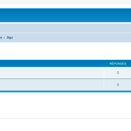
he
Jigs
RÉPONSES
0
0